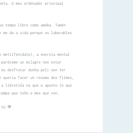
peta. O meu ordenador principal
so tempo libre como ameba. Tamén
n me da a vida porque os laborables
o metilfenidato), a enerxía mental
 paréceme un milagre non estar
 ou desfrutar dunha peli sen ter
n quería facer un resumo dos filmes,
 a libretiña na que o apunto (e que
campa que teño o mes que ven.
 tú 💙