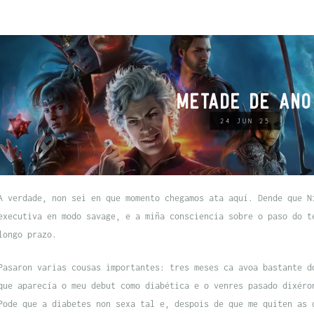
METADE DE ANO
24 JUN 25
A verdade, non sei en que momento chegamos ata aquí. Dende que N
executiva en modo
savage
, e a miña consciencia sobre o paso do t
longo prazo.
Pasaron varias cousas importantes: tres meses ca avoa bastante d
que aparecía o meu debut como diabética e o venres pasado dixéro
Pode que a diabetes non sexa tal e, despois de que me quiten as 