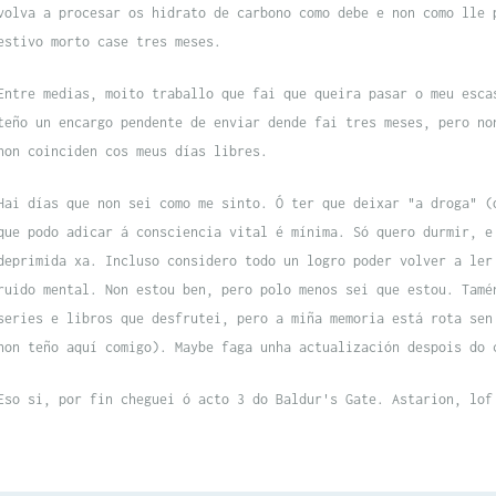
volva a procesar os hidrato de carbono como debe e non como lle 
estivo morto case tres meses.
Entre medias, moito traballo que fai que queira pasar o meu esca
teño un encargo pendente de enviar dende fai tres meses, pero no
non coinciden cos meus días libres.
Hai días que non sei como me sinto. Ó ter que deixar "a droga" (
que podo adicar á consciencia vital é mínima. Só quero durmir, e
deprimida xa. Incluso considero todo un logro poder volver a ler
ruido mental. Non estou ben, pero polo menos sei que estou. Tamé
series e libros que desfrutei, pero a miña memoria está rota sen
non teño aquí comigo).
Maybe
faga unha actualización despois do 
Eso si, por fin cheguei ó acto 3 do
Baldur's Gate
. Astarion, lof